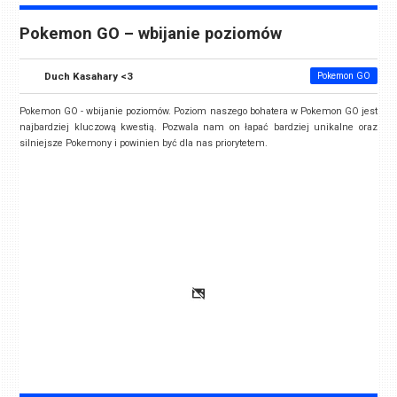
Pokemon GO – wbijanie poziomów
Duch Kasahary <3
Pokemon GO
Pokemon GO - wbijanie poziomów. Poziom naszego bohatera w Pokemon GO jest
najbardziej kluczową kwestią. Pozwala nam on łapać bardziej unikalne oraz
silniejsze Pokemony i powinien być dla nas priorytetem.