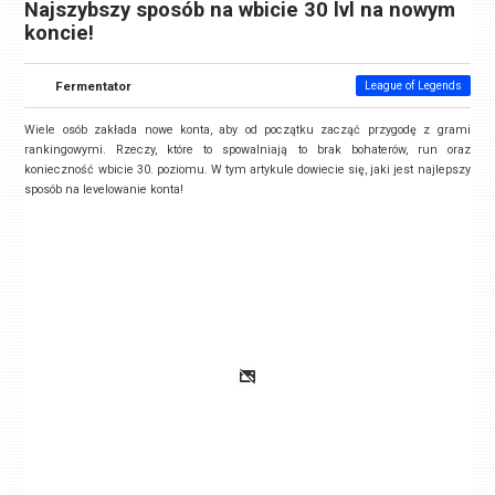
Najszybszy sposób na wbicie 30 lvl na nowym
koncie!
Fermentator
League of Legends
Wiele osób zakłada nowe konta, aby od początku zacząć przygodę z grami
rankingowymi. Rzeczy, które to spowalniają to brak bohaterów, run oraz
konieczność wbicie 30. poziomu. W tym artykule dowiecie się, jaki jest najlepszy
sposób na levelowanie konta!