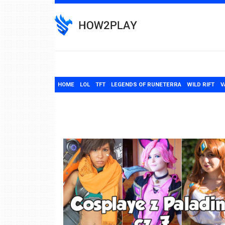
Skip
to
content
HOME
LOL
TFT
LEGENDS OF RUNETERRA
WILD RIFT
V