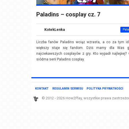
Paladins – cosplay cz. 7
KotekLenka
Pal
Liczba fanów Paladins wciąż wzrasta, a co za tym id
większy staje się fandom. Dziś mamy dla Was ga
najciekawszych cosplayów z gry. Kto wypadł najlepiej?
siódma serii Paladins cosplay.
KONTAKT
REGULAMIN SERWISU
POLITYKA PRYWATNOŚCI
© 2012 - 2026 How2Play, wszystkie prawa zastrzeżo