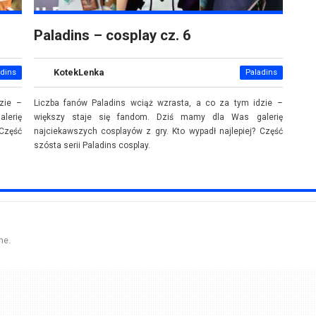
Paladins – cosplay cz. 6
KotekLenka
adins
Paladins
zie –
Liczba fanów Paladins wciąż wzrasta, a co za tym idzie –
lerię
większy staje się fandom. Dziś mamy dla Was galerię
 Część
najciekawszych cosplayów z gry. Kto wypadł najlepiej? Część
szósta serii Paladins cosplay.
ne.