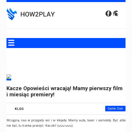
Skip
to
content
Kacze Opowieści wracają! Mamy pierwszy film
i miesiąc premiery!
KLSG
Game Over
Wciągną nas w przygody wir i w kłopoty. Mamy auta, laser i samoloty. Być albo
nie być, tu trzeba przeżyć. Kaczki! (uuu-uuu).