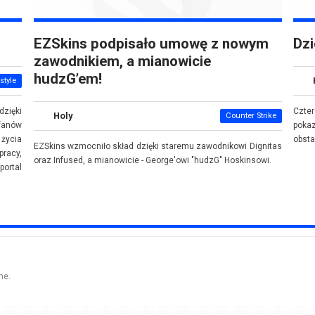
EZSkins podpisało umowę z nowym
Dzi
zawodnikiem, a mianowicie
hudzG’em!
style
dzięki
Czte
Holy
Counter Strike
fanów
poka
 życia
obsta
EZSkins wzmocniło skład dzięki staremu zawodnikowi Dignitas
pracy,
oraz Infused, a mianowicie - George'owi "hudzG" Hoskinsowi.
ortal
ne.