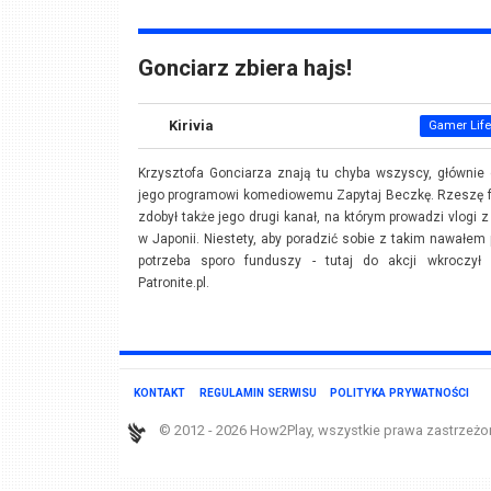
Gonciarz zbiera hajs!
Kirivia
Gamer Life
Krzysztofa Gonciarza znają tu chyba wszyscy, głównie 
jego programowi komediowemu Zapytaj Beczkę. Rzeszę 
zdobył także jego drugi kanał, na którym prowadzi vlogi z
w Japonii. Niestety, aby poradzić sobie z takim nawałem 
potrzeba sporo funduszy - tutaj do akcji wkroczył p
Patronite.pl.
KONTAKT
REGULAMIN SERWISU
POLITYKA PRYWATNOŚCI
© 2012 - 2026 How2Play, wszystkie prawa zastrzeżo