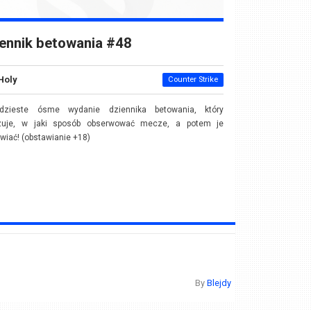
ennik betowania #48
Holy
Counter Strike
rdzieste ósme wydanie dziennika betowania, który
zuje, w jaki sposób obserwować mecze, a potem je
wiać! (obstawianie +18)
By
Blejdy