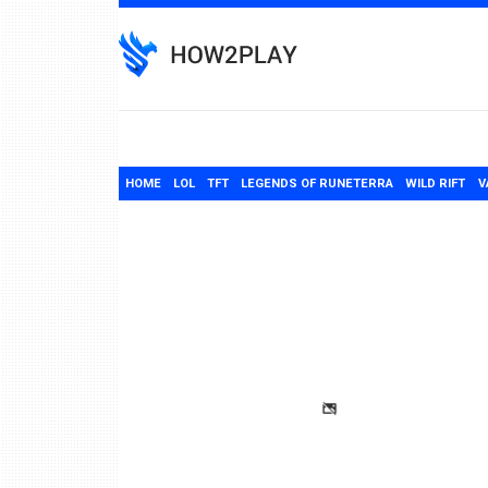
Skip
to
content
HOME
LOL
TFT
LEGENDS OF RUNETERRA
WILD RIFT
V