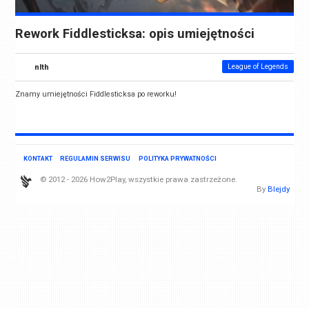
Rework Fiddlesticksa: opis umiejętności
nlth
League of Legends
Znamy umiejętności Fiddlesticksa po reworku!
KONTAKT
REGULAMIN SERWISU
POLITYKA PRYWATNOŚCI
© 2012 - 2026 How2Play, wszystkie prawa zastrzeżone.
By
Blejdy