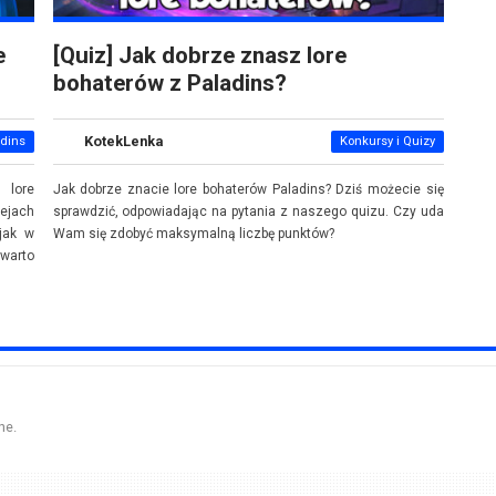
e
[Quiz] Jak dobrze znasz lore
bohaterów z Paladins?
KotekLenka
adins
Konkursy i Quizy
 lore
Jak dobrze znacie lore bohaterów Paladins? Dziś możecie się
ejach
sprawdzić, odpowiadając na pytania z naszego quizu. Czy uda
 jak w
Wam się zdobyć maksymalną liczbę punktów?
warto
ne.