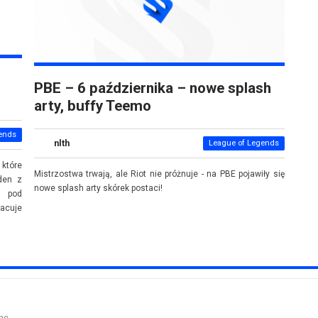
PBE – 6 października – nowe splash
arty, buffy Teemo
ends
nlth
League of Legends
które
Mistrzostwa trwają, ale Riot nie próżnuje - na PBE pojawiły się
den z
nowe splash arty skórek postaci!
ę pod
acuje
ne.