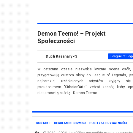
Demon Teemo! – Projekt
Społeczności
Duch Kasahary <3
League of Leg
W ostatnim czasie niezwykle kwitnie scena osób, 
przygotowują custom skiny do League of Legends, je
najbardziej uzdolnionych artystów kryjący si
pseudonimem "Sirhaian'Arts" zebrał zespół, który opr
niesamowitą skórkę - Demon Teemo.
KONTAKT
REGULAMIN SERWISU
POLITYKA PRYWATNOŚCI
© 2012 - 2026 How2Play, wszystkie prawa zastrzeżo