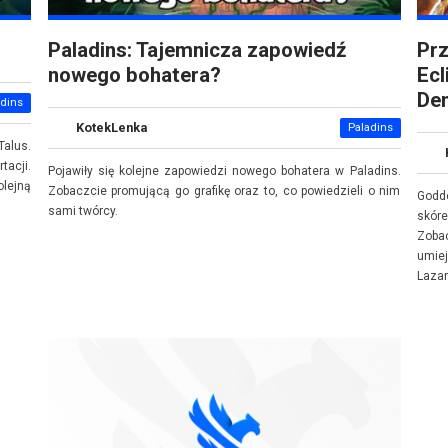
Paladins: Tajemnicza zapowiedź
Prz
nowego bohatera?
Ecl
De
adins
KotekLenka
Paladins
Talus.
acji.
Pojawiły się kolejne zapowiedzi nowego bohatera w Paladins.
olejną
Zobaczcie promującą go grafikę oraz to, co powiedzieli o nim
Godd
sami twórcy.
skór
Zoba
umie
Lazar