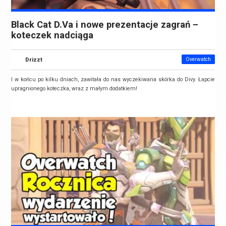
Black Cat D.Va i nowe prezentacje zagrań –
koteczek nadciąga
Drizzt
Overwatch
I w końcu po kilku dniach, zawitała do nas wyczekiwana skórka do Divy. Łapcie
upragnionego koteczka, wraz z małym dodatkiem!