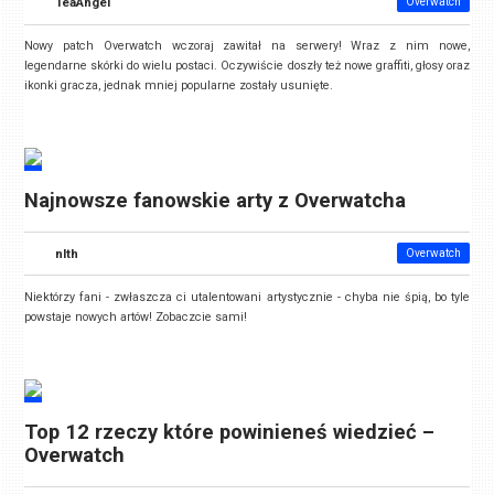
TeaAngel
Overwatch
Nowy patch Overwatch wczoraj zawitał na serwery! Wraz z nim nowe,
legendarne skórki do wielu postaci. Oczywiście doszły też nowe graffiti, głosy oraz
ikonki gracza, jednak mniej popularne zostały usunięte.
Najnowsze fanowskie arty z Overwatcha
nlth
Overwatch
Niektórzy fani - zwłaszcza ci utalentowani artystycznie - chyba nie śpią, bo tyle
powstaje nowych artów! Zobaczcie sami!
Top 12 rzeczy które powinieneś wiedzieć –
Overwatch