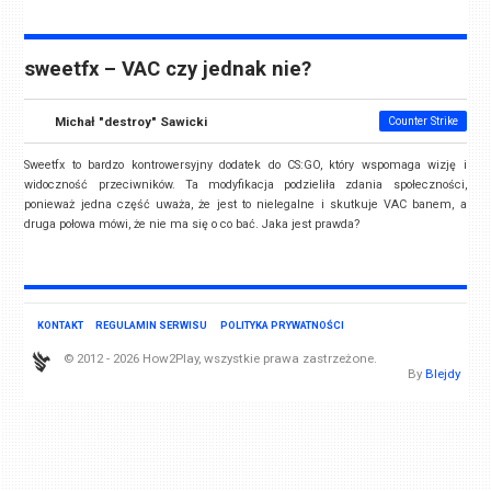
sweetfx – VAC czy jednak nie?
Michał "destroy" Sawicki
Counter Strike
Sweetfx to bardzo kontrowersyjny dodatek do CS:GO, który wspomaga wizję i
widoczność przeciwników. Ta modyfikacja podzieliła zdania społeczności,
ponieważ jedna część uważa, że jest to nielegalne i skutkuje VAC banem, a
druga połowa mówi, że nie ma się o co bać. Jaka jest prawda?
KONTAKT
REGULAMIN SERWISU
POLITYKA PRYWATNOŚCI
© 2012 - 2026 How2Play, wszystkie prawa zastrzeżone.
By
Blejdy