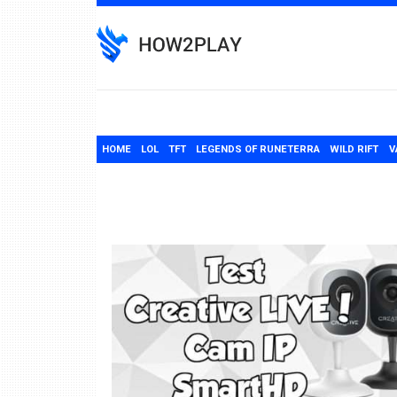
Skip
to
content
HOME
LOL
TFT
LEGENDS OF RUNETERRA
WILD RIFT
V