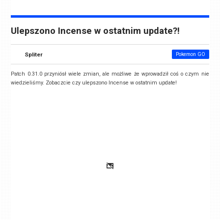
Ulepszono Incense w ostatnim update?!
Spliter
Pokemon GO
Patch 0.31.0 przyniósł wiele zmian, ale możliwe że wprowadził coś o czym nie
wiedzieliśmy. Zobaczcie czy ulepszono Incense w ostatnim update!