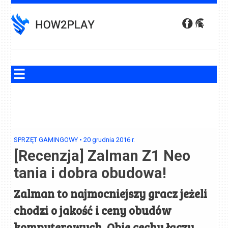
Skip
to
content
SPRZĘT GAMINGOWY
•
20 grudnia 2016
r.
[Recenzja] Zalman Z1 Neo
tania i dobra obudowa!
Zalman to najmocniejszy gracz jeżeli
chodzi o jakość i ceny obudów
komputerowych. Obie cechy łączy