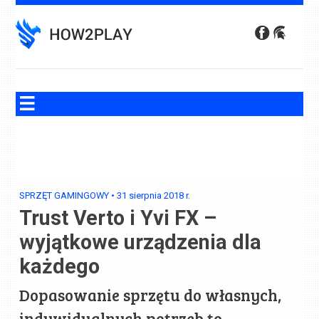
Skip
to
content
SPRZĘT GAMINGOWY
•
31 sierpnia 2018
r.
Trust Verto i Yvi FX –
wyjątkowe urządzenia dla
każdego
Dopasowanie sprzętu do własnych,
indywidualnych potrzeb to