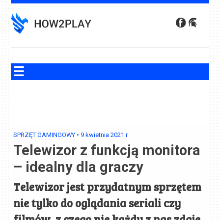
Skip
to
content
SPRZĘT GAMINGOWY
•
9 kwietnia 2021
r.
Telewizor z funkcją monitora
– idealny dla graczy
Telewizor jest przydatnym sprzętem
nie tylko do oglądania seriali czy
filmów, z czego nie każdy z nas zdaje