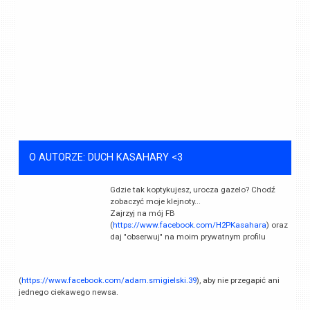
O AUTORZE: DUCH KASAHARY <3
Gdzie tak koptykujesz, urocza gazelo? Chodź
zobaczyć moje klejnoty...
Zajrzyj na mój FB
(
https://www.facebook.com/H2PKasahara
) oraz
daj "obserwuj" na moim prywatnym profilu
(
https://www.facebook.com/adam.smigielski.39
), aby nie przegapić ani
jednego ciekawego newsa.