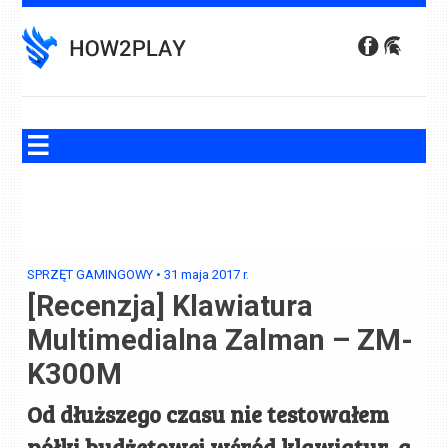
Skip
to
content
SPRZĘT GAMINGOWY
•
31 maja 2017
r.
[Recenzja] Klawiatura
Multimedialna Zalman – ZM-
K300M
Od dłuższego czasu nie testowałem
półki budżetowej wśród klawiatur, a