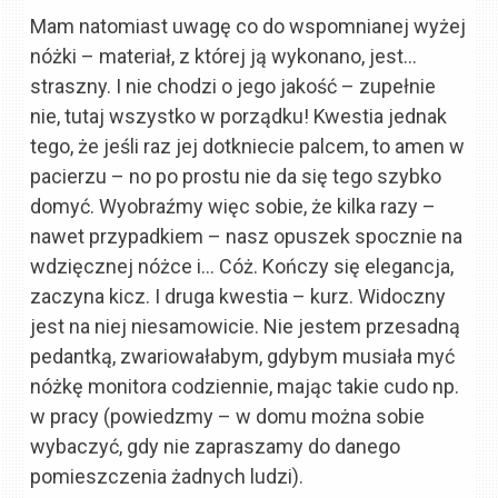
Mam natomiast uwagę co do wspomnianej wyżej
nóżki – materiał, z której ją wykonano, jest…
straszny. I nie chodzi o jego jakość – zupełnie
nie, tutaj wszystko w porządku! Kwestia jednak
tego, że jeśli raz jej dotkniecie palcem, to amen w
pacierzu – no po prostu nie da się tego szybko
domyć. Wyobraźmy więc sobie, że kilka razy –
nawet przypadkiem – nasz opuszek spocznie na
wdzięcznej nóżce i… Cóż. Kończy się elegancja,
zaczyna kicz. I druga kwestia – kurz. Widoczny
jest na niej niesamowicie. Nie jestem przesadną
pedantką, zwariowałabym, gdybym musiała myć
nóżkę monitora codziennie, mając takie cudo np.
w pracy (powiedzmy – w domu można sobie
wybaczyć, gdy nie zapraszamy do danego
pomieszczenia żadnych ludzi).