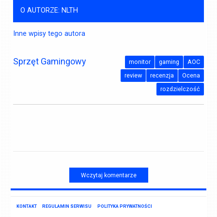
O AUTORZE: NLTH
Inne wpisy tego autora
Sprzęt Gamingowy
monitor
gaming
AOC
review
recenzja
Ocena
rozdzielczość
Wczytaj komentarze
KONTAKT
REGULAMIN SERWISU
POLITYKA PRYWATNOŚCI