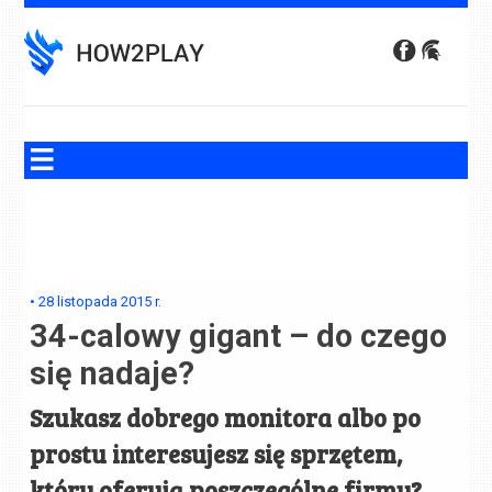
Skip
to
content
•
28 listopada 2015
r.
34-calowy gigant – do czego
się nadaje?
Szukasz dobrego monitora albo po
prostu interesujesz się sprzętem,
który oferują poszczególne firmy?