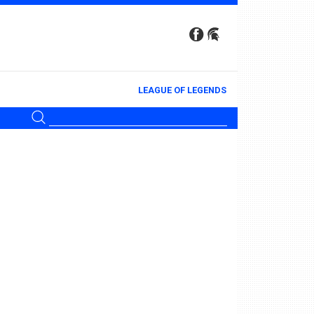
LEAGUE OF LEGENDS