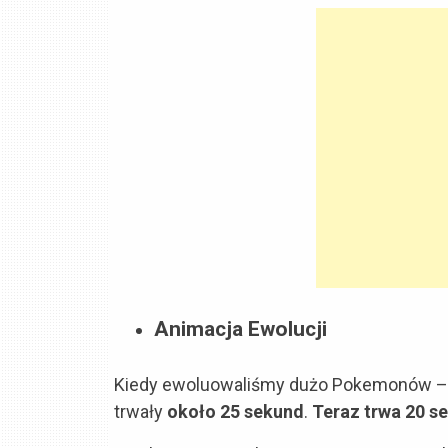
Animacja Ewolucji
Kiedy ewoluowaliśmy dużo Pokemonów – w
trwały
około 25 sekund
.
Teraz trwa 20 s