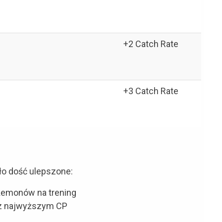
+2 Catch Rate
+3 Catch Rate
ało dość ulepszone:
kemonów na trening
 z najwyższym CP