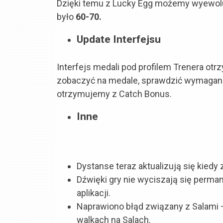
Dzięki temu z Lucky Egg możemy wyewo
było
60-70.
Update Interfejsu
Interfejs medali pod profilem Trenera o
zobaczyć na medale, sprawdzić wymagani
otrzymujemy z Catch Bonus.
Inne
Dystanse teraz aktualizują się kiedy 
Dźwięki gry nie wyciszają się perm
aplikacji.
Naprawiono błąd związany z Salami –
walkach na Salach.