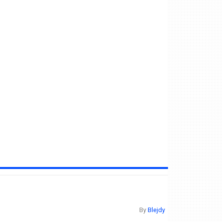
By
Blejdy