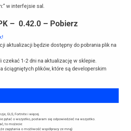
” w interfejsie sal.
K – 0.42.0 – Pobierz
k!
ji aktualizacji będzie dostępny do pobrania plik na
czekać 1-2 dni na aktualizację w sklepie.
ściągniętych plików, które są developerskim
e, GLS, Fortnite i więcej.
cie pytać o wszystko, postaram się odpowiedzieć na wszystko.
ać, to możecie:
kże zapytania o możliwość współpracy ze mną)