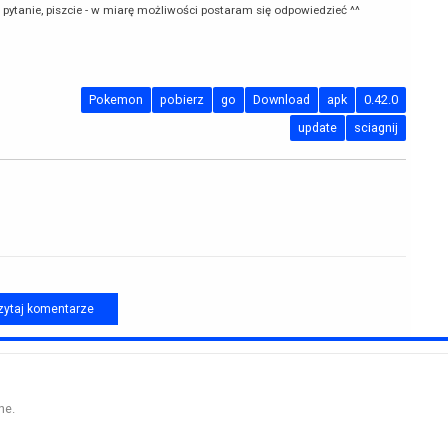
k pytanie, piszcie - w miarę możliwości postaram się odpowiedzieć ^^
Pokemon
pobierz
go
Download
apk
0.42.0
update
sciagnij
ytaj komentarze
ne.