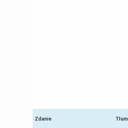
Zdanie
Tłum