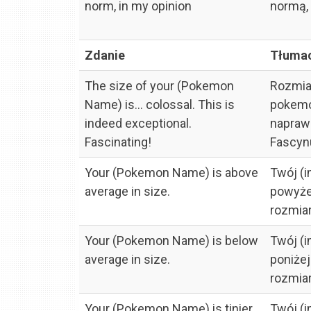
norm, in my opinion
normą, 
Zdanie
Tłuma
The size of your (Pokemon
Rozmia
Name) is... colossal. This is
pokemon
indeed exceptional.
napraw
Fascinating!
Fascyn
Your (Pokemon Name) is above
Twój (
average in size.
powyżej
rozmiar
Your (Pokemon Name) is below
Twój (
average in size.
poniżej
rozmiar
Your (Pokemon Name) is tinier
Twój (