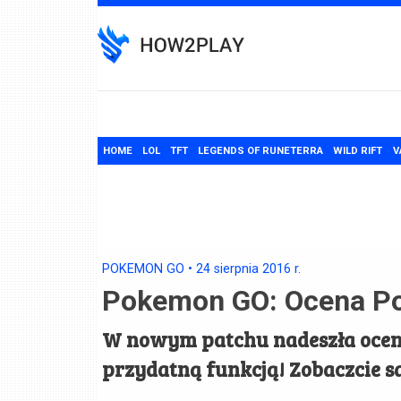
Skip
to
content
HOME
LOL
TFT
LEGENDS OF RUNETERRA
WILD RIFT
V
POKEMON GO
•
24 sierpnia 2016
r.
Pokemon GO: Ocena 
W nowym patchu nadeszła ocena
przydatną funkcją! Zobaczcie s