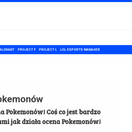
ALORANT
PROJECT F
PROJECT L
LOL ESPORTS MANAGER
Pokemonów
 Pokemonów! Coś co jest bardzo
ami jak działa ocena Pokemonów!