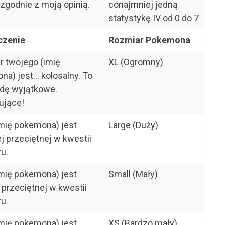
zgodnie z moją opinią.
conajmniej jedną
statystykę IV od 0 do 7
czenie
Rozmiar Pokemona
r twojego (imię
XL (Ogromny)
a) jest... kolosalny. To
dę wyjątkowe.
ujące!
imię pokemona) jest
Large (Duży)
 przeciętnej w kwestii
u.
imię pokemona) jest
Small (Mały)
 przeciętnej w kwestii
u.
imię pokemona) jest
XS (Bardzo mały)