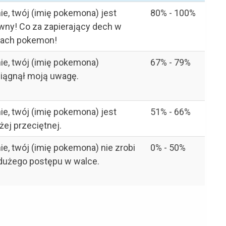
ie, twój (imię pokemona) jest
80% - 100%
ny! Co za zapierający dech w
iach pokemon!
ie, twój (imię pokemona)
67% - 79%
iągnął moją uwagę.
ie, twój (imię pokemona) jest
51% - 66%
ej przeciętnej.
ie, twój (imię pokemona) nie zrobi
0% - 50%
dużego postępu w walce.