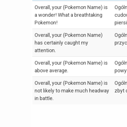
Overall, your (Pokemon Name) is
Ogóln
a wonder! What a breathtaking
cudow
Pokemon!
piers
Overall, your (Pokemon Name)
Ogóln
has certainly caught my
przyc
attention.
Overall, your (Pokemon Name) is
Ogóln
above average.
powyż
Overall, your (Pokemon Name) is
Ogóln
not likely to make much headway
zbyt 
in battle.