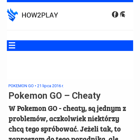
Skip
to
content
POKEMON GO
•
21 lipca 2016
r.
Pokemon GO – Cheaty
W Pokemon GO - cheaty, są jednym z
problemów, aczkolwiek niektórzy
chcą tego spróbować. Jeżeli tak, to
zapraszam do tego poradnika, ale