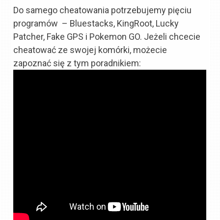
Do samego cheatowania potrzebujemy pięciu
programów – Bluestacks, KingRoot, Lucky
Patcher, Fake GPS i Pokemon GO. Jeżeli chcecie
cheatować ze swojej komórki, możecie
zapoznać się z tym poradnikiem: