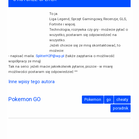
To ja.
Liga Legend, Sprzęt Gamingowy, Recenzje, GLS,
Fortnite i więcej.
Technologia, rozrywka czy gry - możecie pytać o
wszystko, postaram się odpowiedzieć na
wszystko.
Jeżeli chcecie się ze mną skontaktować, to
możecie:
- napisać maila:
SpliterH2P@wp.pl
(także zapytania o możliwość
współpracy ze mną)
Tak na serio: jeżeli macie jakiekolwiek pytanie, piszcie - w miarę
możliwości postaram się odpowiedzieć ^^
Inne wpisy tego autora
Pokemon GO
Pokemon
go
cheaty
poradnik