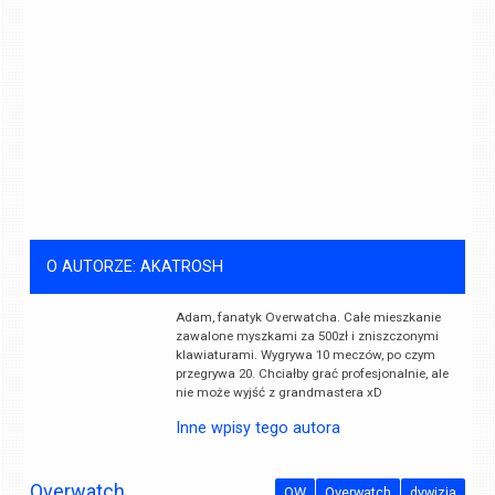
O AUTORZE: AKATROSH
Adam, fanatyk Overwatcha. Całe mieszkanie
zawalone myszkami za 500zł i zniszczonymi
klawiaturami. Wygrywa 10 meczów, po czym
przegrywa 20. Chciałby grać profesjonalnie, ale
nie może wyjść z grandmastera xD
Inne wpisy tego autora
Overwatch
OW
Overwatch
dywizja