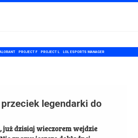
ALORANT
PROJECT F
PROJECT L
LOL ESPORTS MANAGER
przeciek legendarki do
 już dzisiaj wieczorem wejdzie