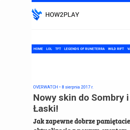
Skip
to
content
HOME
LOL
TFT
LEGENDS OF RUNETERRA
WILD RIFT
V
OVERWATCH
•
8 sierpnia 2017
r.
Nowy skin do Sombry i 
Łaski!
Jak zapewne dobrze pamiętacie,