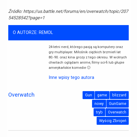
Źródło:
https://us.battle.net/forums/en/overwatch/topic/207
54528542?page=1
O AUTORZE: REMOL
24-letni nerd, którego pasją są komputery oraz
gry multiplayer. Miłośnik ciężkich brzmień lat
80.-90. oraz kina grozy z tego okresu. W wolnych
chwilach oglądam anime, filmy sci-fi lub głupie
amerykańskie komedie 🙂
Inne wpisy tego autora
Overwatch
Gun
game
blizzard
nowy
GunGame
tryb
Overwatch
Wyścig Zbrojeń