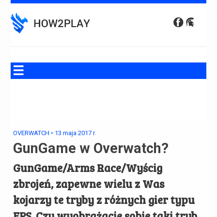
Skip
to
content
OVERWATCH
•
13 maja 2017
r.
GunGame w Overwatch?
GunGame/Arms Race/Wyścig
zbrojeń, zapewne wielu z Was
kojarzy te tryby z różnych gier typu
FPS. Czy wyobrażacie sobie taki tryb