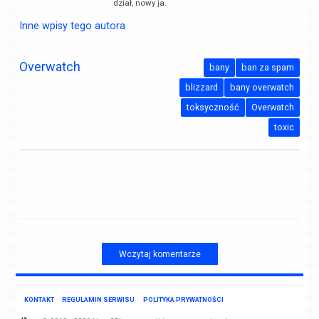
dział, nowy ja.
Inne wpisy tego autora
Overwatch
bany
ban za spam
blizzard
bany overwatch
toksyczność
Overwatch
toxic
Wczytaj komentarze
KONTAKT
REGULAMIN SERWISU
POLITYKA PRYWATNOŚCI