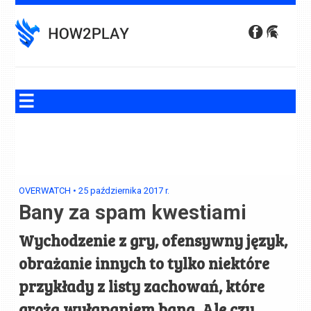
Skip
to
content
OVERWATCH
•
25 października 2017
r.
Bany za spam kwestiami
Wychodzenie z gry, ofensywny język,
obrażanie innych to tylko niektóre
przykłady z listy zachowań, które
grożą wyłapaniem bana. Ale czy