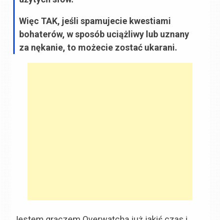
Więc TAK, jeśli spamujecie kwestiami
bohaterów, w sposób uciążliwy lub uznany
za nękanie, to możecie zostać ukarani.
Jestem graczem Overwatcha już jakiś czas i