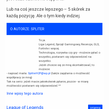
Lub na coś jeszcze lepszego – 5 skórek za
każdą pozycję. Ale o tym kiedy indziej.
O AUTORZE: SPLITER
To ja.
Liga Legend, Sprzęt Gamingowy, Recenzje, GLS,
Fortnite i więcej.
Technologia, rozrywka czy gry - możecie pytać o
wszystko, postaram się odpowiedzieć na
wszystko.
Jeżeli chcecie się ze mną skontaktować, to
możecie:
- napisać maila:
SpliterH2P@wp.pl
(także zapytania o możliwość
współpracy ze mną)
Tak na serio: jeżeli macie jakiekolwiek pytanie, piszcie - w miarę
możliwości postaram się odpowiedzieć ^^
Inne wpisy tego autora
League of Legends
orianna