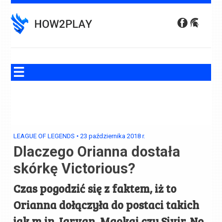
Skip
to
content
LEAGUE OF LEGENDS
•
23 października 2018
r.
Dlaczego Orianna dostała
skórkę Victorious?
Czas pogodzić się z faktem, iż to
Orianna dołączyła do postaci takich
jak m.in Jarvan, Maokai czy Sivir. No