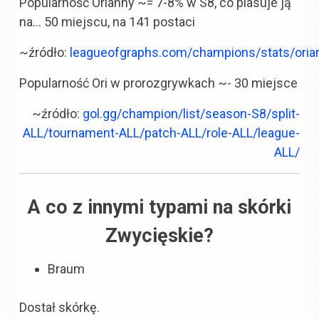
Popularność Orianny ~= 7-8% w S8, co plasuje ją
na… 50 miejscu, na 141 postaci
~źródło:
leagueofgraphs.com/champions/stats/orian
Popularność Ori w prorozgrywkach ~- 30 miejsce
~źródło:
gol.gg/champion/list/season-S8/split-
ALL/tournament-ALL/patch-ALL/role-ALL/league-
ALL/
A co z innymi typami na skórki
Zwycięskie?
Braum
Dostał skórkę.