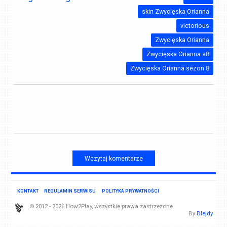
skin Zwycięska Orianna
victorious
Zwycięska Orianna
Zwycięska Orianna s8
Zwycięska Orianna sezon 8
Wczytaj komentarze
KONTAKT
REGULAMIN SERWISU
POLITYKA PRYWATNOŚCI
© 2012 - 2026 How2Play, wszystkie prawa zastrzeżone.
By
Blejdy