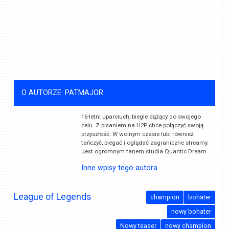
O AUTORZE: PATMAJOR
16-letni uparciuch, biegle dążący do swojego
celu. Z pisaniem na H2P chce połączyć swoją
przyszłość. W wolnym czasie lubi również
tańczyć, biegać i oglądać zagraniczne streamy.
Jest ogromnym fanem studia Quantic Dream.
Inne wpisy tego autora
League of Legends
champion
bohater
nowy bohater
Nowy teaser
nowy champion