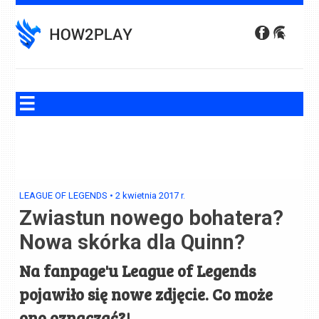
Skip
to
content
LEAGUE OF LEGENDS
•
2 kwietnia 2017
r.
Zwiastun nowego bohatera?
Nowa skórka dla Quinn?
Na fanpage'u League of Legends
pojawiło się nowe zdjęcie. Co może
ono oznaczać?!