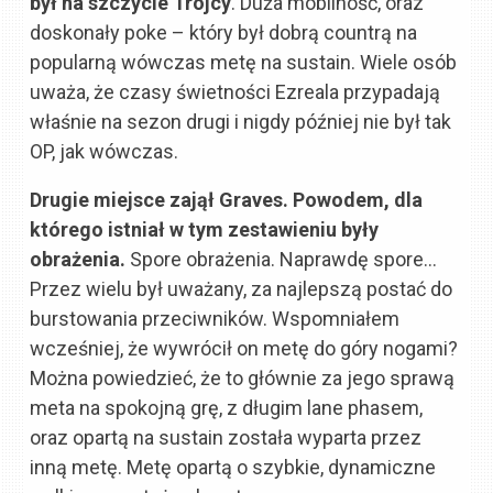
był na szczycie Trójcy
. Duża mobilność, oraz
doskonały poke – który był dobrą countrą na
popularną wówczas metę na sustain. Wiele osób
uważa, że czasy świetności Ezreala przypadają
właśnie na sezon drugi i nigdy później nie był tak
OP, jak wówczas.
Drugie miejsce zajął Graves. Powodem, dla
którego istniał w tym zestawieniu były
obrażenia.
Spore obrażenia. Naprawdę spore…
Przez wielu był uważany, za najlepszą postać do
burstowania przeciwników. Wspomniałem
wcześniej, że wywrócił on metę do góry nogami?
Można powiedzieć, że to głównie za jego sprawą
meta na spokojną grę, z długim lane phasem,
oraz opartą na sustain została wyparta przez
inną metę. Metę opartą o szybkie, dynamiczne