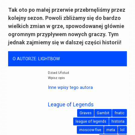
Tak oto po małej przerwie przebrnęliśmy przez
kolejny sezon. Powoli zbliżamy się do bardzo
wielkich zmian w grze, spowodowanej głównie
ogromnym przypływem nowych graczy. Tym
jednak zajmiemy się w dalszej części historii!
O AUTORZE: LIGHTBOW
Dziad Ufolud
Wpisz opis
Inne wpisy tego autora
League of Legends
Graves
Gambit
fnatic
league of legends
historia
moscow five
meta
lol