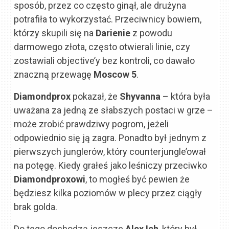
sposób, przez co często ginął, ale drużyna
potrafiła to wykorzystać. Przeciwnicy bowiem,
którzy skupili się na
Darienie
z powodu
darmowego złota, często otwierali linie, czy
zostawiali objective’y bez kontroli, co dawało
znaczną przewagę
Moscow 5
.
Diamondprox
pokazał, że
Shyvanna
– która była
uważana za jedną ze słabszych postaci w grze –
może zrobić prawdziwy pogrom, jeżeli
odpowiednio się ją zagra. Ponadto był jednym z
pierwszych junglerów, który counterjungle’ował
na potęgę. Kiedy grałeś jako leśniczy przeciwko
Diamondproxowi
, to mogłeś być pewien że
będziesz kilka poziomów w plecy przez ciągły
brak golda.
Do tego dochodzą jeszcze
Alex Ich
, który był