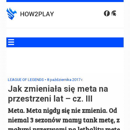
Skip
to
content
LEAGUE OF LEGENDS
•
8 października 2017
r.
Jak zmieniała się meta na
przestrzeni lat – cz. III
Meta. Meta nigdy się nie zmienia. Od
niemal 3 sezonów mamy tank metę, z
małymi przerwami na lethality metę