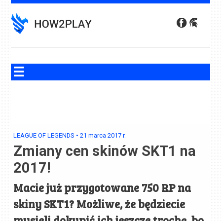
Skip
to
content
LEAGUE OF LEGENDS
•
21 marca 2017
r.
Zmiany cen skinów SKT1 na
2017!
Macie już przygotowane 750 RP na
skiny SKT1? Możliwe, że będziecie
musieli dokupić ich jeszcze trochę, bo