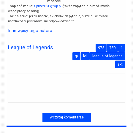
możecie:
- napisać maila:
SpliterH2P@wp.pl
(także zapytania o możliwość
współpracy ze mną)
Tak na serio: jeżeli macie jakiekolwiek pytanie, piszcie - w miarę
możliwości postaram się odpowiedzieć ^^
Inne wpisy tego autora
League of Legends
975
750
1
rp
lol
league of legends
skt
Wczytaj komentarze