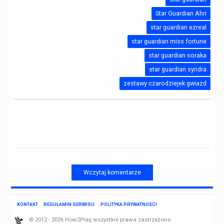
Star Guardian Ahri
star guardian ezreal
star guardian miss fortune
star guardian soraka
star guardian syndra
zestawy czarodziejek gwiazd
Wczytaj komentarze
KONTAKT
REGULAMIN SERWISU
POLITYKA PRYWATNOŚCI
© 2012 - 2026 How2Play, wszystkie prawa zastrzeżone.