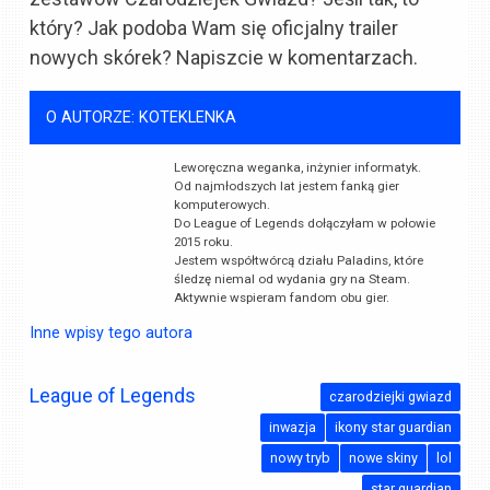
który? Jak podoba Wam się oficjalny trailer
nowych skórek? Napiszcie w komentarzach.
O AUTORZE: KOTEKLENKA
Leworęczna weganka, inżynier informatyk.
Od najmłodszych lat jestem fanką gier
komputerowych.
Do League of Legends dołączyłam w połowie
2015 roku.
Jestem współtwórcą działu Paladins, które
śledzę niemal od wydania gry na Steam.
Aktywnie wspieram fandom obu gier.
Inne wpisy tego autora
League of Legends
czarodziejki gwiazd
inwazja
ikony star guardian
nowy tryb
nowe skiny
lol
star guardian