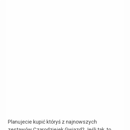
Planujecie kupić któryś z najnowszych
zestawów Czarodziejek Gwiazd? Jeśli tak, to