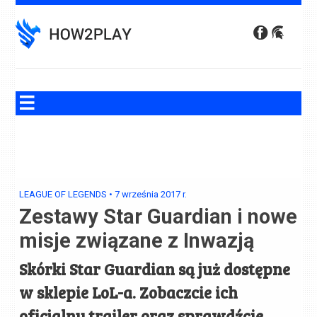
Skip
to
content
LEAGUE OF LEGENDS
•
7 września 2017
r.
Zestawy Star Guardian i nowe
misje związane z Inwazją
Skórki Star Guardian są już dostępne
w sklepie LoL-a. Zobaczcie ich
oficjalny trailer oraz sprawdźcie,