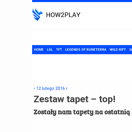
Skip
to
content
HOME
LOL
TFT
LEGENDS OF RUNETERRA
WILD RIFT
V
•
12 lutego 2016
r.
Zestaw tapet – top!
Zostały nam tapety na ostatnią l