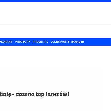
ALORANT
PROJECT F
PROJECT L
LOL ESPORTS MANAGER
inię - czas na top lanerów!