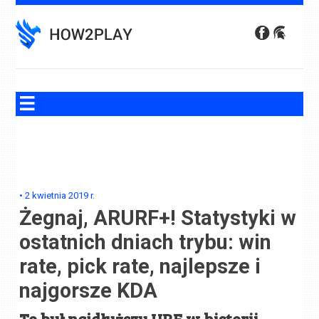
Skip
to
content
•
2 kwietnia 2019
r.
Żegnaj, ARURF+! Statystyki w
ostatnich dniach trybu: win
rate, pick rate, najlepsze i
najgorsze KDA
To był najdłuższy URF w historii -