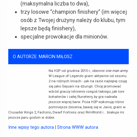
(maksymalna liczba to dwa),
trzy losowe “champion finishery” (im więcej
osób z Twojej drużyny należy do klubu, tym
lepsze będą finishery),
specjalne prowokacje dla minionów.
O AUTORZE: MARCIN MIŁOSZ
Na H2P od grudnia 2015 r., obecnie
one man army
.
W League of Legends gram aktywnie od sezonu
2 na różnych liniach - jak na razie najlepiej czuję
się jako Sejuani na dżungli. Chcę promować
wśród graczy istnienie czegoś takiego, jak lore
bohaterów i całej Runeterry, by gra nabrała
jeszcze więcej barw. Poza H2P wykonuję różne
pomniejsze zlecenia, bawię się w Javie, gram w
Crusader Kings 2, Factorio, Dwarf Fortress oraz RimWorld i... brakuje mi
jeszcze paru godzin w dobie.
Inne wpisy tego autora
|
Strona WWW autora