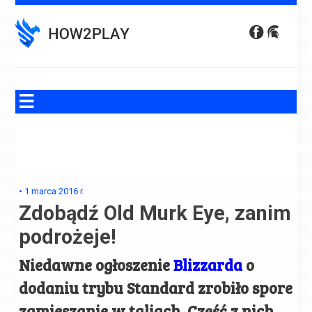
Skip
to
content
•
1 marca 2016
r.
Zdobądź Old Murk Eye, zanim
podrożeje!
Niedawne ogłoszenie
Blizzarda
o
dodaniu trybu Standard zrobiło spore
zamieszanie w taliach. Część z nich