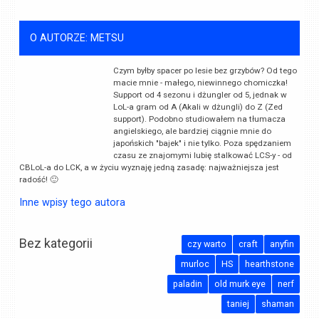
O AUTORZE: METSU
Czym byłby spacer po lesie bez grzybów? Od tego
macie mnie - małego, niewinnego chomiczka!
Support od 4 sezonu i dżungler od 5, jednak w
LoL-a gram od A (Akali w dżungli) do Z (Zed
support). Podobno studiowałem na tłumacza
angielskiego, ale bardziej ciągnie mnie do
japońskich "bajek" i nie tylko. Poza spędzaniem
czasu ze znajomymi lubię stalkować LCS-y - od
CBLoL-a do LCK, a w życiu wyznaję jedną zasadę: najważniejsza jest
radość! 🙂
Inne wpisy tego autora
Bez kategorii
czy warto
craft
anyfin
murloc
HS
hearthstone
paladin
old murk eye
nerf
taniej
shaman