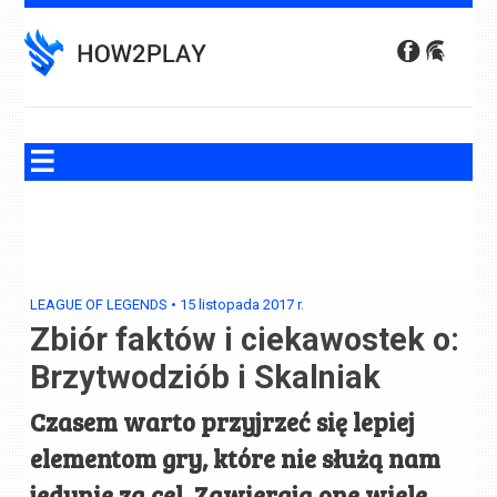
Skip
to
content
LEAGUE OF LEGENDS
•
15 listopada 2017
r.
Zbiór faktów i ciekawostek o:
Brzytwodziób i Skalniak
Czasem warto przyjrzeć się lepiej
elementom gry, które nie służą nam
jedynie za cel. Zawierają one wiele