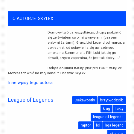
O AUTORZE: SKYLEX
Domowy twórca wszystkiego, chcący podzielić
się ze światem swoimi wymysłami (czasem
słabymi żartami). Gracz Ligi Legend od marca, a
dokładniej: od pojawienia się gwiezdnego
smoka na Summoner's Rift! Lubi jak się go
chwali, często zapomina, że jest tak dobry... ;/
Dołącz do klubu #JSky! pisz priv EUNE: xSkyLex
Możesz też wbić na mój kanał YT nazwa: SkyLex
Inne wpisy tego autora
League of Legends
Ciekawostki
brzytwodziób
krug
fakty
league of legends
raptor
lol
liga legend
skalniak