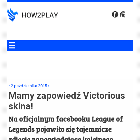
Skip
to
content
•
2 października 2015
r.
Mamy zapowiedź Victorious
skina!
Na oficjalnym facebooku League of
Legends pojawiło się tajemnicze
zdjęcie zapowiadające kolejnego