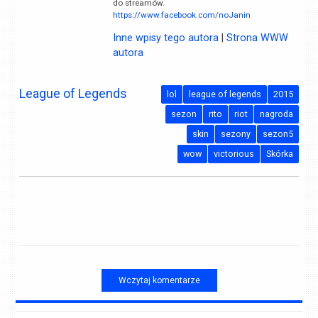
do streamów.
https://www.facebook.com/noJanin
Inne wpisy tego autora
|
Strona WWW
autora
League of Legends
lol
league of legends
2015
sezon
rito
riot
nagroda
skin
sezony
sezon5
wow
victorious
Skórka
Wczytaj komentarze