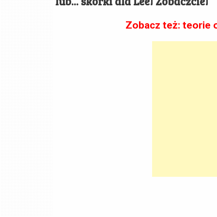
lub... skórki dla Lee! Zobaczcie!
Zobacz też:
teorie