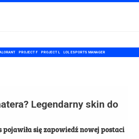
ALORANT
PROJECT F
PROJECT L
LOL ESPORTS MANAGER
tera? Legendarny skin do
 pojawiła się zapowiedź nowej postaci