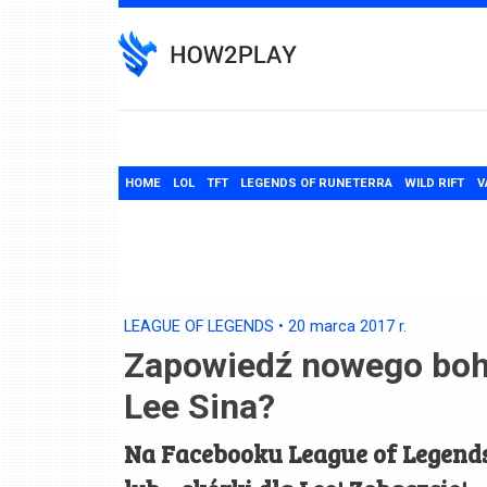
Skip
to
content
HOME
LOL
TFT
LEGENDS OF RUNETERRA
WILD RIFT
V
LEAGUE OF LEGENDS
•
20 marca 2017
r.
Zapowiedź nowego boha
Lee Sina?
Na Facebooku League of Legends