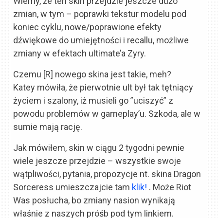
Wiemy, że ten skin przejdzie jeszcze dużo
zmian, w tym – poprawki tekstur modelu pod
koniec cyklu, nowe/poprawione efekty
dźwiękowe do umiejętności i recallu, możliwe
zmiany w efektach ultimate’a Zyry.
Czemu [R] nowego skina jest takie, meh?
Katey mówiła, że pierwotnie ult był tak tętniący
życiem i szalony, iż musieli go ”uciszyć” z
powodu problemów w gameplay’u. Szkoda, ale w
sumie mają rację.
Jak mówiłem, skin w ciągu 2 tygodni pewnie
wiele jeszcze przejdzie – wszystkie swoje
wątpliwości, pytania, propozycje nt. skina Dragon
Sorceress umieszczajcie tam
klik!
. Może Riot
Was posłucha, bo zmiany nasion wynikają
właśnie z naszych próśb pod tym linkiem.