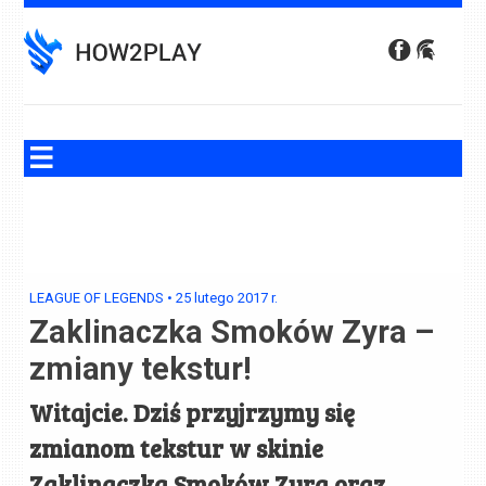
Skip
to
content
LEAGUE OF LEGENDS
•
25 lutego 2017
r.
Zaklinaczka Smoków Zyra –
zmiany tekstur!
Witajcie. Dziś przyjrzymy się
zmianom tekstur w skinie
Zaklinaczka Smoków Zyra oraz