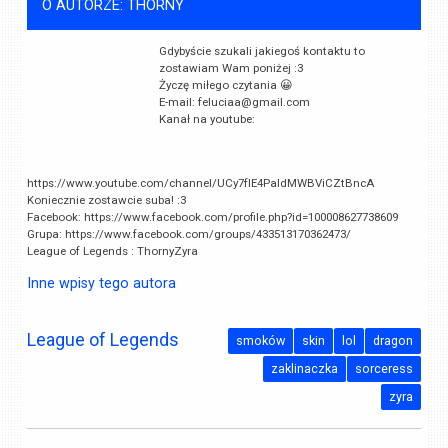
O AUTORZE: THORNY
Gdybyście szukali jakiegoś kontaktu to
zostawiam Wam poniżej :3
Życzę miłego czytania 😀
E-mail:
feluciaa@gmail.com
Kanał na youtube:
https://www.youtube.com/channel/UCy7fIE4PaIdMWBViCZtBncA
Koniecznie zostawcie suba! :3
Facebook: https://www.facebook.com/profile.php?id=100008627738609
Grupa: https://www.facebook.com/groups/433513170362473/
League of Legends : ThornyZyra
Inne wpisy tego autora
League of Legends
smoków
skin
lol
dragon
zaklinaczka
sorceress
zyra