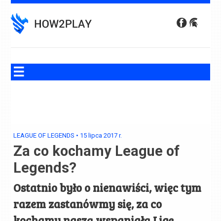
Skip
to
content
LEAGUE OF LEGENDS
•
15 lipca 2017
r.
Za co kochamy League of
Legends?
Ostatnio było o nienawiści, więc tym
razem zastanówmy się, za co
kochamy naszą wspaniałą Ligę