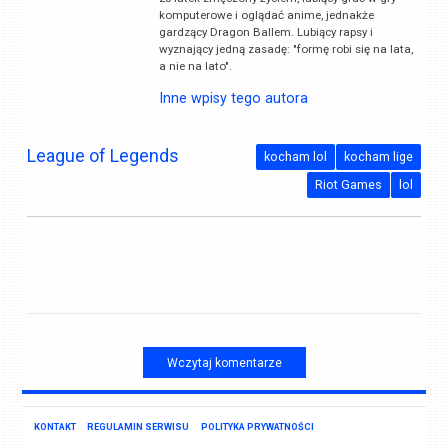
komputerowe i oglądać anime, jednakże
gardzący Dragon Ballem. Lubiący rapsy i
wyznający jedną zasadę: "formę robi się na lata,
a nie na lato".
Inne wpisy tego autora
League of Legends
kocham lol
kocham lige
Riot Games
lol
Wczytaj komentarze
KONTAKT
REGULAMIN SERWISU
POLITYKA PRYWATNOŚCI