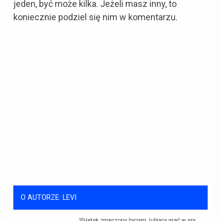
jeden, być może kilka. Jeżeli masz inny, to
koniecznie podziel się nim w komentarzu.
O AUTORZE: LEVI
20-latek zmęczony życiem, lubiący grać w gry