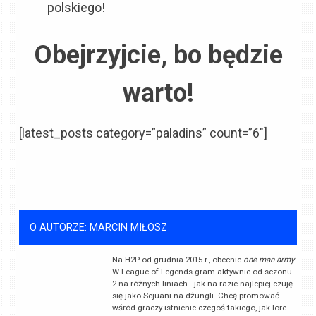
polskiego!
Obejrzyjcie, bo będzie
warto!
[latest_posts category=”paladins” count=”6″]
O AUTORZE: MARCIN MIŁOSZ
Na H2P od grudnia 2015 r., obecnie
one man army
.
W League of Legends gram aktywnie od sezonu
2 na różnych liniach - jak na razie najlepiej czuję
się jako Sejuani na dżungli. Chcę promować
wśród graczy istnienie czegoś takiego, jak lore