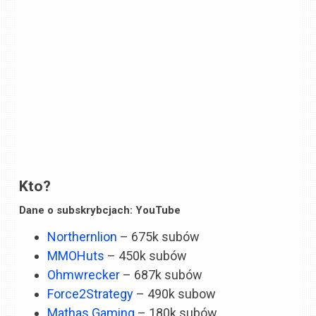
Kto?
Dane o subskrybcjach: YouTube
Northernlion
– 675k subów
MMOHuts
– 450k subów
Ohmwrecker
– 687k subów
Force2Strategy
– 490k subow
Mathas Gaming
– 180k subów