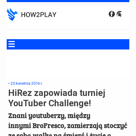
Skip
to
content
•
25 kwietnia 2016
r.
HiRez zapowiada turniej
YouTuber Challenge!
Znani youtuberzy, między
innymi BroFresco, zamierzają stoczyć
ze sobą walkę na śmierć i życie o