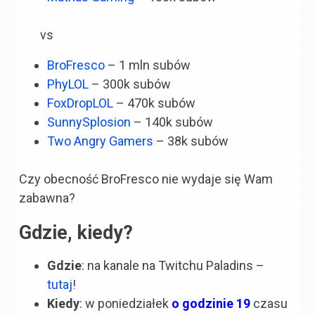
vs
BroFresco
– 1 mln subów
PhyLOL
– 300k subów
FoxDropLOL
– 470k subów
SunnySplosion
– 140k subów
Two Angry Gamers
– 38k subów
Czy obecność BroFresco nie wydaje się Wam
zabawna?
Gdzie, kiedy?
Gdzie
: na kanale na Twitchu Paladins –
tutaj
!
Kiedy
: w poniedziałek
o godzinie 19
czasu