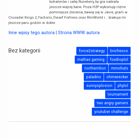
bohaterów i całej Runeterry, by gra nabrała
jeszcze więcej barw. Poza H2P wykonuję różne
pomniejsze zlecenia, bawię się w Javie, gram w
Crusader Kings 2, Factorio, Dwarf Fortress oraz RimWorld i... brakuje mi
jeszcze paru godzin w dobie.
Inne wpisy tego autora
|
Strona WWW autora
Bez kategorii
force2strategy
brofresco
mathas gaming
foxdroplol
northernlion
mmohuts
paladins
ohmwrecker
sunnysplosion
phylol
tournament
two angry gamers
youtuber challenge