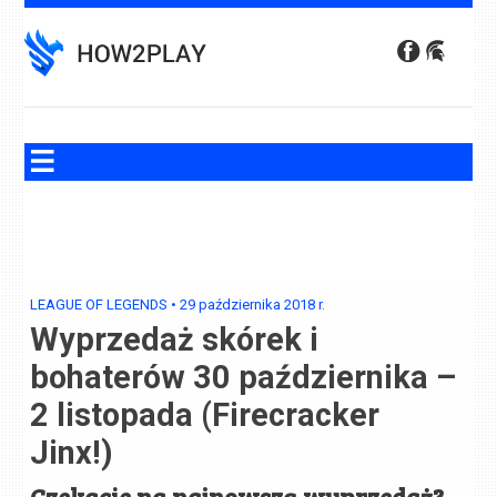
Skip
to
content
LEAGUE OF LEGENDS
•
29 października 2018
r.
Wyprzedaż skórek i
bohaterów 30 października –
2 listopada (Firecracker
Jinx!)
Czekacie na najnowszą wyprzedaż?