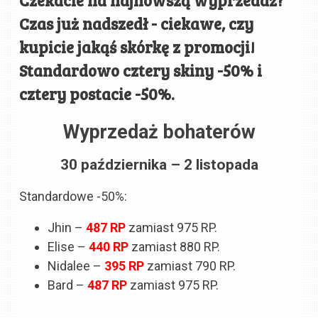
Czas już nadszedł - ciekawe, czy
kupicie jakąś skórkę z promocji!
Standardowo cztery skiny -50% i
cztery postacie -50%.
Wyprzedaż bohaterów
30 października – 2 listopada
Standardowe -50%:
Jhin –
487
RP
zamiast 975 RP.
Elise –
440 RP
zamiast 880 RP.
Nidalee –
395 RP
zamiast 790 RP.
Bard –
487
RP
zamiast 975 RP.