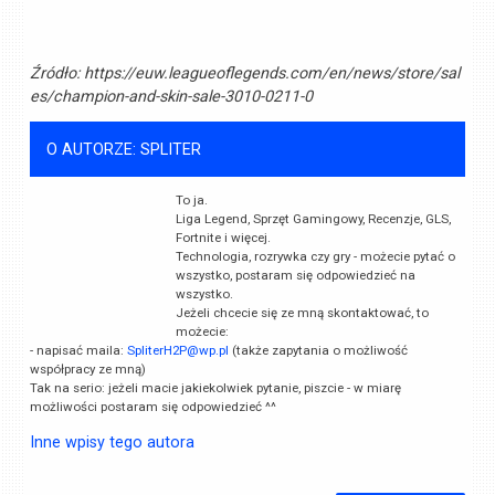
Źródło:
https://euw.leagueoflegends.com/en/news/store/sal
es/champion-and-skin-sale-3010-0211-0
O AUTORZE: SPLITER
To ja.
Liga Legend, Sprzęt Gamingowy, Recenzje, GLS,
Fortnite i więcej.
Technologia, rozrywka czy gry - możecie pytać o
wszystko, postaram się odpowiedzieć na
wszystko.
Jeżeli chcecie się ze mną skontaktować, to
możecie:
- napisać maila:
SpliterH2P@wp.pl
(także zapytania o możliwość
współpracy ze mną)
Tak na serio: jeżeli macie jakiekolwiek pytanie, piszcie - w miarę
możliwości postaram się odpowiedzieć ^^
Inne wpisy tego autora