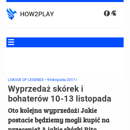
Skip
to
content
LEAGUE OF LEGENDS
•
9 listopada 2017
r.
Wyprzedaż skórek i
bohaterów 10-13 listopada
Oto kolejna wyprzedaż! Jakie
postacie będziemy mogli kupić na
przecenie? A jakie skórki Rito