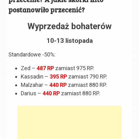
postanowiło przecenić?
Wyprzedaż bohaterów
10-13 listopada
Standardowe -50%:
Zed –
487
RP
zamiast 975 RP.
Kassadin –
395 RP
zamiast 790 RP.
Malzahar –
440 RP
zamiast 880 RP.
Darius –
440
RP
zamiast 880 RP.