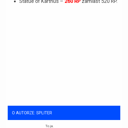
Statue of Karthus –
260
RP
zamiast 520 RP.
O AUTORZE: SPLITER
To ja.