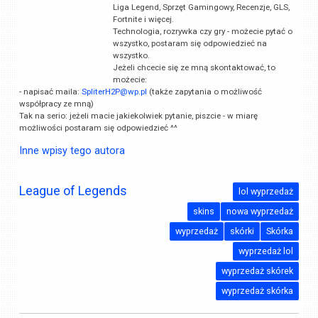
Liga Legend, Sprzęt Gamingowy, Recenzje, GLS,
Fortnite i więcej.
Technologia, rozrywka czy gry - możecie pytać o
wszystko, postaram się odpowiedzieć na
wszystko.
Jeżeli chcecie się ze mną skontaktować, to
możecie:
- napisać maila:
SpliterH2P@wp.pl
(także zapytania o możliwość
współpracy ze mną)
Tak na serio: jeżeli macie jakiekolwiek pytanie, piszcie - w miarę
możliwości postaram się odpowiedzieć ^^
Inne wpisy tego autora
League of Legends
lol wyprzedaż
skins
nowa wyprzedaż
wyprzedaż
skórki
Skórka
wyprzedaż lol
wyprzedaż skórek
wyprzedaż skórka