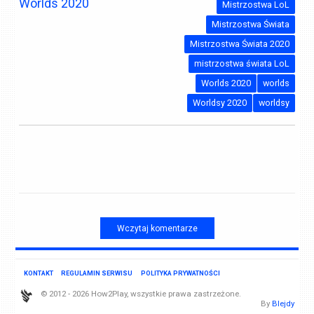
Worlds 2020
Mistrzostwa LoL
Mistrzostwa Świata
Mistrzostwa Świata 2020
mistrzostwa świata LoL
Worlds 2020
worlds
Worldsy 2020
worldsy
Wczytaj komentarze
KONTAKT
REGULAMIN SERWISU
POLITYKA PRYWATNOŚCI
© 2012 - 2026 How2Play, wszystkie prawa zastrzeżone.
By
Blejdy