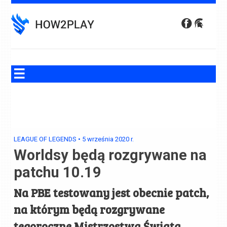
Skip
to
content
LEAGUE OF LEGENDS
•
5 września 2020
r.
Worldsy będą rozgrywane na
patchu 10.19
Na PBE testowany jest obecnie patch,
na którym będą rozgrywane
tegoroczne Mistrzostwa Świata