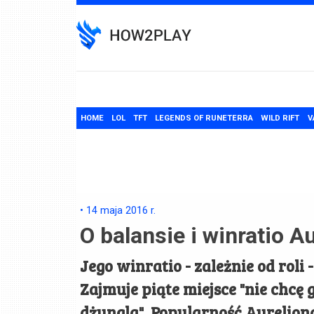
Skip
to
content
HOME
LOL
TFT
LEGENDS OF RUNETERRA
WILD RIFT
V
•
14 maja 2016
r.
O balansie i winratio A
Jego winratio - zależnie od roli
Zajmuje piąte miejsce "nie chcę g
dżungla". Popularność Aureliona