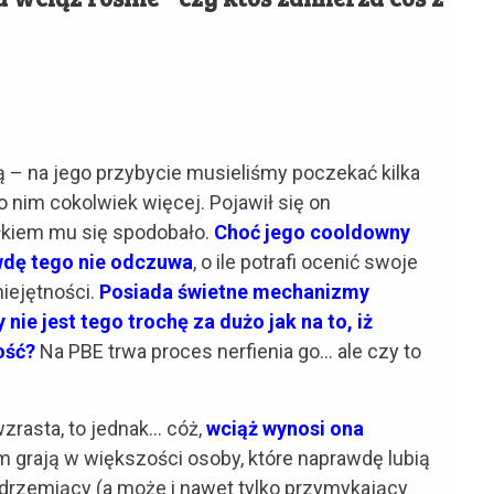
ą – na jego przybycie musieliśmy poczekać kilka
 nim cokolwiek więcej. Pojawił się on
ałkiem mu się spodobało.
Choć jego cooldowny
wdę tego nie odczuwa
, o ile potrafi ocenić swoje
iejętności.
Posiada świetne mechanizmy
nie jest tego trochę za dużo jak na to, iż
ość?
Na PBE trwa proces nerfienia go… ale czy to
wzrasta, to jednak… cóż,
wciąż wynosi ona
m grają w większości osoby, które naprawdę lubią
 drzemiący (a może i nawet tylko przymykający