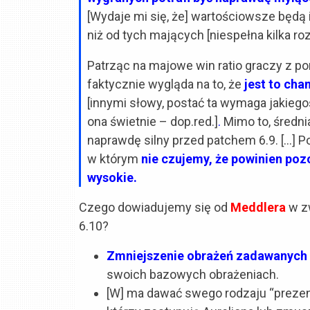
[Wydaje mi się, że] wartościowsze będą i
niż od tych mających [niespełna kilka ro
Patrząc na majowe win ratio graczy z po
faktycznie wygląda na to, że
jest to cha
[innymi słowy, postać ta wymaga jakiegoś
ona świetnie – dop.red.]
.
Mimo to, średnia
naprawdę silny przed patchem 6.9. […] P
w którym
nie czujemy, że powinien pozos
wysokie.
Czego dowiadujemy się od
Meddlera
w z
6.10?
Zmniejszenie obrażeń zadawanych 
swoich bazowych obrażeniach.
[W] ma dawać swego rodzaju “prezen