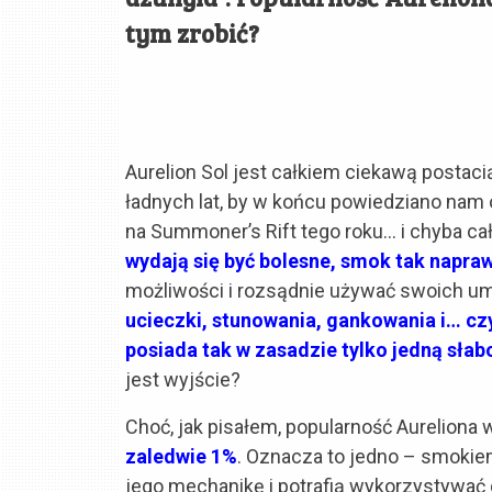
tym zrobić?
Aurelion Sol jest całkiem ciekawą postaci
ładnych lat, by w końcu powiedziano nam o
na Summoner’s Rift tego roku… i chyba c
wydają się być bolesne, smok tak napra
możliwości i rozsądnie używać swoich um
ucieczki, stunowania, gankowania i… czy 
posiada tak w zasadzie tylko jedną słab
jest wyjście?
Choć, jak pisałem, popularność Aureliona 
zaledwie 1%
. Oznacza to jedno – smokie
jego mechanikę i potrafią wykorzystywać