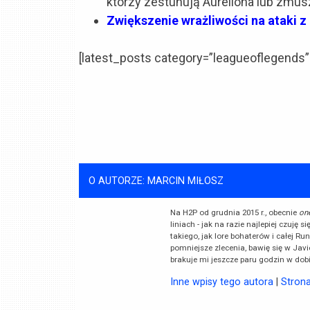
którzy zestunują Aureliona lub zmu
Zwiększenie wrażliwości na ataki z 
[latest_posts category=”leagueoflegends”
O AUTORZE: MARCIN MIŁOSZ
Na H2P od grudnia 2015 r., obecnie
on
liniach - jak na razie najlepiej czuję
takiego, jak lore bohaterów i całej Ru
pomniejsze zlecenia, bawię się w Javie
brakuje mi jeszcze paru godzin w dobi
Inne wpisy tego autora
|
Stron