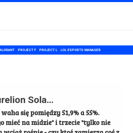
ALORANT
PROJECT F
PROJECT L
LOL ESPORTS MANAGER
urelion Sola…
 - waha się pomiędzy 51,9% a 55%.
o mieć na midzie" i trzecie "tylko nie
 wciąż rośnie - czy ktoś zamierza coś z