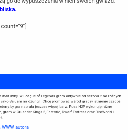
szą go do wypuszczenia w nich swoich gwiazd.
bliska.
 count=”9″]
e man army
. W League of Legends gram aktywnie od sezonu 2 na różnych
 się jako Sejuani na dżungli. Chcę promować wśród graczy istnienie czegoś
neterry, by gra nabrała jeszcze więcej barw. Poza H2P wykonuję różne
, gram w Crusader Kings 2, Factorio, Dwarf Fortress oraz RimWorld i...
e.
a WWW autora