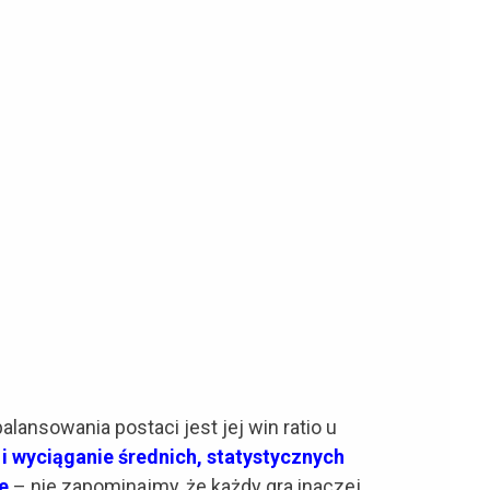
ansowania postaci jest jej win ratio u
i wyciąganie średnich, statystycznych
e
– nie zapominajmy, że każdy gra inaczej.