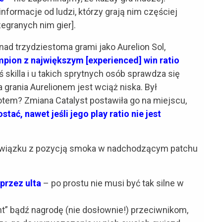
nformacje od ludzi, którzy grają nim częściej
zegranych nim gier].
nad trzydziestoma grami jako Aurelion Sol,
mpion z największym [experienced] win ratio
 skilla i u takich sprytnych osób sprawdza się
 grania Aurelionem jest wciąż niska. Był
otem? Zmiana Catalyst postawiła go na miejscu,
tać, nawet jeśli jego play ratio nie jest
wiązku z pozycją smoka w nadchodzącym patchu
przez ulta
– po prostu nie musi być tak silne w
t” bądź nagrodę (nie dosłownie!) przeciwnikom,