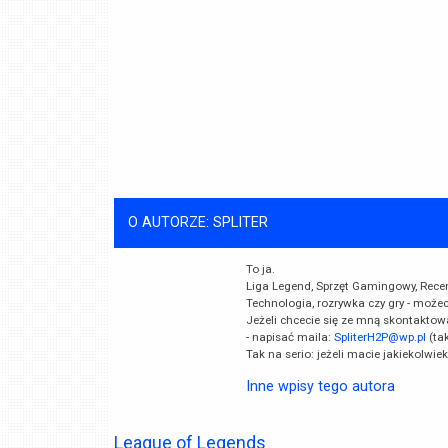
O AUTORZE: SPLITER
To ja.
Liga Legend, Sprzęt Gamingowy, Recenzj
Technologia, rozrywka czy gry - może
Jeżeli chcecie się ze mną skontaktow
- napisać maila:
SpliterH2P@wp.pl
(ta
Tak na serio: jeżeli macie jakiekolwie
Inne wpisy tego autora
League of Legends