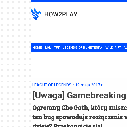
Skip
to
content
HOME
LOL
TFT
LEGENDS OF RUNETERRA
WILD RIFT
V
LEAGUE OF LEGENDS
•
19 maja 2017
r.
[Uwaga] Gamebreaking 
Ogromny Cho'Gath, który zniszc
ten bug spowoduje rozłączenie w
dzieje? Przekonajcie się!