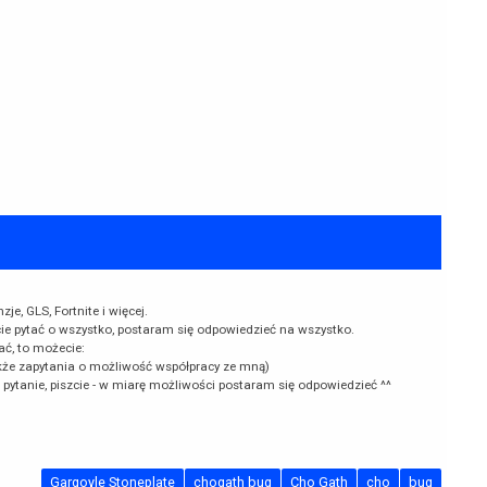
e, GLS, Fortnite i więcej.
cie pytać o wszystko, postaram się odpowiedzieć na wszystko.
ać, to możecie:
kże zapytania o możliwość współpracy ze mną)
k pytanie, piszcie - w miarę możliwości postaram się odpowiedzieć ^^
Gargoyle Stoneplate
chogath bug
Cho Gath
cho
bug