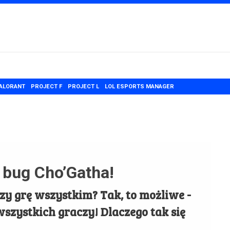
ALORANT
PROJECT F
PROJECT L
LOL ESPORTS MANAGER
bug Cho’Gatha!
zy grę wszystkim? Tak, to możliwe -
szystkich graczy! Dlaczego tak się