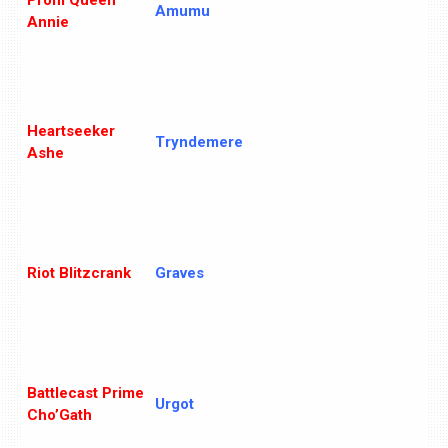
Prom Queen
Amumu
Annie
Heartseeker
Tryndemere
Ashe
Riot Blitzcrank
Graves
Battlecast Prime
Urgot
Cho’Gath