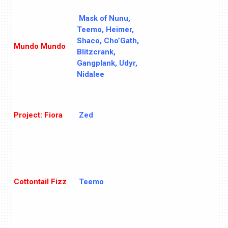
Mask of Nunu,
Teemo, Heimer,
Shaco, Cho’Gath,
Mundo Mundo
Blitzcrank,
Gangplank, Udyr,
Nidalee
Project: Fiora
Zed
Cottontail Fizz
Teemo