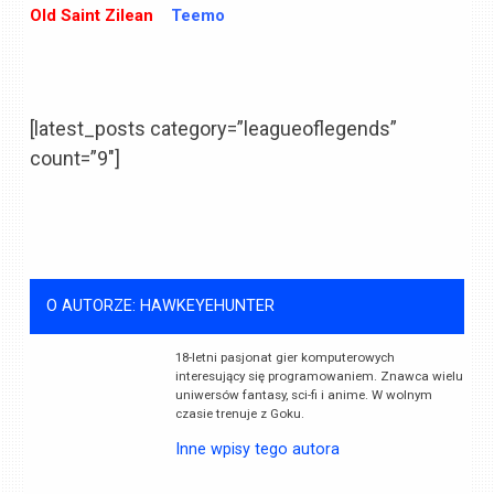
Old Saint Zilean
Teemo
[latest_posts category=”leagueoflegends”
count=”9″]
O AUTORZE: HAWKEYEHUNTER
18-letni pasjonat gier komputerowych
interesujący się programowaniem. Znawca wielu
uniwersów fantasy, sci-fi i anime. W wolnym
czasie trenuje z Goku.
Inne wpisy tego autora