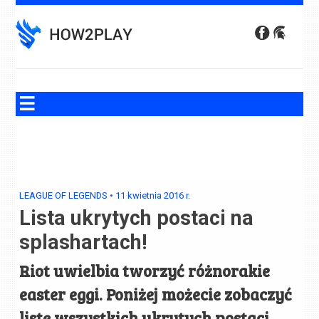
Skip
to
content
LEAGUE OF LEGENDS
•
11 kwietnia 2016
r.
Lista ukrytych postaci na
splashartach!
Riot uwielbia tworzyć różnorakie
easter eggi. Poniżej możecie zobaczyć
listę wszystkich ukrytych postaci,