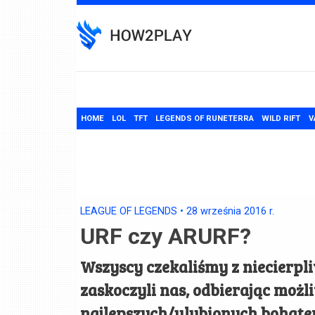
Skip
to
content
HOME
LOL
TFT
LEGENDS OF RUNETERRA
WILD RIFT
V
LEAGUE OF LEGENDS
•
28 września 2016
r.
URF czy ARURF?
Wszyscy czekaliśmy z niecierpl
zaskoczyli nas, odbierając moż
najlepszych/ulubionych bohat