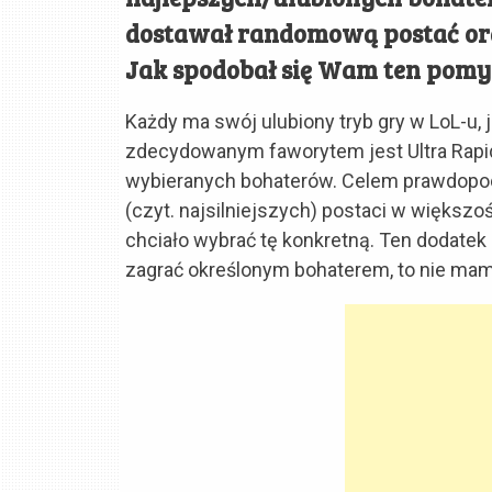
dostawał randomową postać or
Jak spodobał się Wam ten pomy
Każdy ma swój ulubiony tryb gry w LoL-u,
zdecydowanym faworytem jest Ultra Rapid
wybieranych bohaterów. Celem prawdopod
(czyt. najsilniejszych) postaci w większośc
chciało wybrać tę konkretną. Ten dodate
zagrać określonym bohaterem, to nie mamy