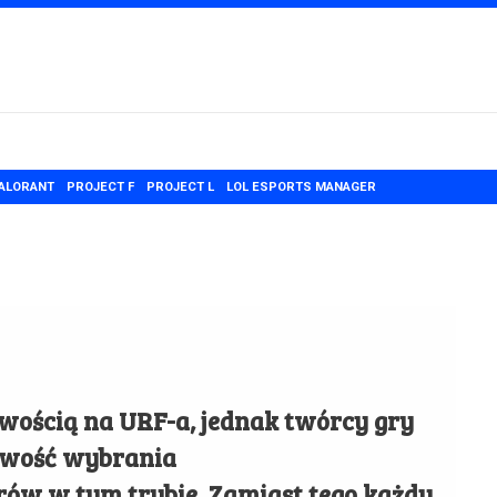
ALORANT
PROJECT F
PROJECT L
LOL ESPORTS MANAGER
iwością na URF-a, jednak twórcy gry
liwość wybrania
erów w tym
trybie. Zamiast tego każdy