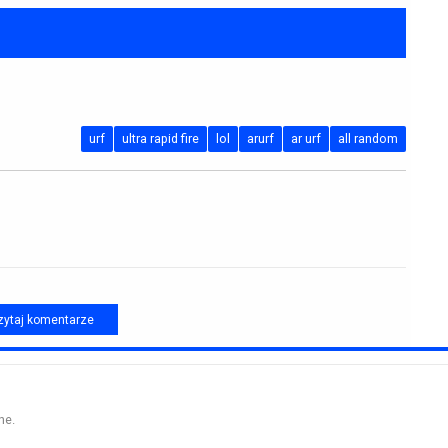
urf
ultra rapid fire
lol
arurf
ar urf
all random
ytaj komentarze
ne.