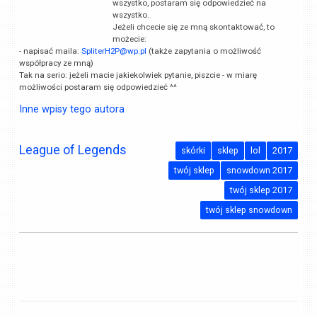
wszystko, postaram się odpowiedzieć na
wszystko.
Jeżeli chcecie się ze mną skontaktować, to
możecie:
- napisać maila:
SpliterH2P@wp.pl
(także zapytania o możliwość
współpracy ze mną)
Tak na serio: jeżeli macie jakiekolwiek pytanie, piszcie - w miarę
możliwości postaram się odpowiedzieć ^^
Inne wpisy tego autora
League of Legends
skórki
sklep
lol
2017
twój sklep
snowdown 2017
twój sklep 2017
twój sklep snowdown