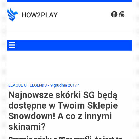
Skip
to
content
LEAGUE OF LEGENDS
•
9 grudnia 2017
r.
Najnowsze skórki SG będą
dostępne w Twoim Sklepie
Snowdown! A co z innymi
skinami?
Pewnie wielu z Was myśli, że jest to