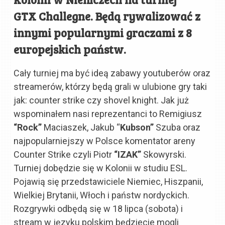
GTX Challegne. Będą rywalizować z
innymi popularnymi graczami z 8
europejskich państw.
Cały turniej ma być ideą zabawy youtuberów oraz
streamerów, którzy będą grali w ulubione gry taki
jak: counter strike czy shovel knight. Jak już
wspominałem nasi reprezentanci to Remigiusz
“Rock”
Maciaszek, Jakub “
Kubson”
Szuba oraz
najpopularniejszy w Polsce komentator areny
Counter Strike czyli Piotr
“IZAK”
Skowyrski.
Turniej dobędzie się w Kolonii w studiu ESL.
Pojawią się przedstawiciele Niemiec, Hiszpanii,
Wielkiej Brytanii, Włoch i państw nordyckich.
Rozgrywki odbędą się w 18 lipca (sobota) i
stream w języku polskim będziecie mogli