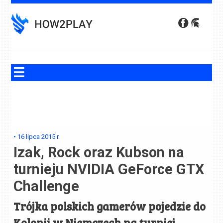
Skip
to
content
•
16 lipca 2015
r.
Izak, Rock oraz Kubson na
turnieju NVIDIA GeForce GTX
Challenge
Trójka polskich gamerów pojedzie do
Kolonii w Niemczech na turniej