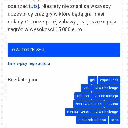
obejrzeć
tutaj
. Niestety nie znani są wszyscy
uczestnicy oraz gry w które będą grali nasi
rodacy. Oprócz sporej zabawy jest jeszcze pula
nagród w wysokości 15 000 euro.
O AUTORZE: SHU
Inne wpisy tego autora
Bez kategorii
gts
esport izak
izak
GTX Challenge
kubson
izak na turnieju
NVIDIA GeForce
navidia
NVIDIA GeForce GTX Challenge
rock izak kubson
rock