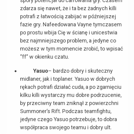
spory potencjał do carrowania gry. Czasem
zdarza się nawet, że i ta bez żadnych killi
potrafi z łatwością zabijać w późniejszej
fazie gry. Nafeedowana Vayne tymczasem
po prostu wbija Cię w ścianę i unicestwia
bez najmniejszego problem, a jedyne co
możesz w tym momencie zrobić, to wpisać
“ff” w okienku czatu.
Yasuo
– bardzo dobry i skuteczny
midlaner, jak i toplaner. Yasuo w dobrych
rękach potrafi działać cuda, a po zgarnięciu
kilku killi wystarczy mu dobre podrzucenie,
by przeciwny team zniknął z powierzchni
Summoner’s Rift. Podczas teamfightu,
jedyne czego Yasuo potrzebuje, to dobra
współpraca swojego teamu i dobry ult.