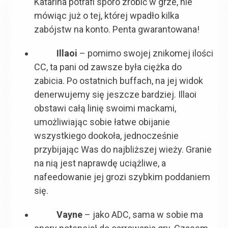
Katarina potrafi sporo zrobić w grze, nie
mówiąc już o tej, której wpadło kilka
zabójstw na konto. Penta gwarantowana!
Illaoi
– pomimo swojej znikomej ilości
CC, ta pani od zawsze była ciężka do
zabicia. Po ostatnich buffach, na jej widok
denerwujemy się jeszcze bardziej. Illaoi
obstawi całą linię swoimi mackami,
umożliwiając sobie łatwe obijanie
wszystkiego dookoła, jednocześnie
przybijając Was do najbliższej wieży. Granie
na nią jest naprawdę uciążliwe, a
nafeedowanie jej grozi szybkim poddaniem
się.
Vayne
– jako ADC, sama w sobie ma