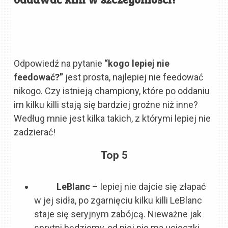
Odpowiedź na pytanie
“kogo lepiej nie
feedować?”
jest prosta, najlepiej nie feedować
nikogo. Czy istnieją championy, które po oddaniu
im kilku killi stają się bardziej groźne niż inne?
Według mnie jest kilka takich, z którymi lepiej nie
zadzierać!
Top 5
LeBlanc
– lepiej nie dajcie się złapać
w jej sidła, po zgarnięciu kilku killi LeBlanc
staje się seryjnym zabójcą. Nieważne jak
sprytni będziemy, od niej nie ma ucieczki.