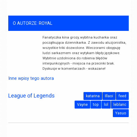
O AUTORZE: ROYAL
Fanatyczka kina grozy, wybitna kucharka oraz
początkująca dziennikarka. Z zawodu aluzjonistka,
wszystkie triki dozwolone. Wieczorami obsypuję
ludzi sarkazmem oraz wytykam błędy językowe.
Wybitnie uzdolniona do robienia błędów
interpunkcyjnych - miejsca na przecinki brak.
Dyskusje w komentarzach - wskazane!
Inne wpisy tego autora
League of Legends
katarina
Illaoi
feed
Vayne
top
lol
leblanc
Yasuo