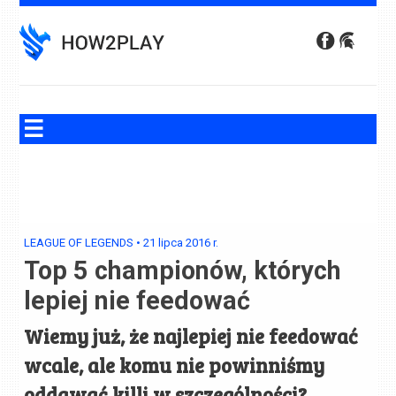
Skip
to
content
LEAGUE OF LEGENDS
•
21 lipca 2016
r.
Top 5 championów, których
lepiej nie feedować
Wiemy już, że najlepiej nie feedować
wcale, ale komu nie powinniśmy
oddawać killi w szczególności?