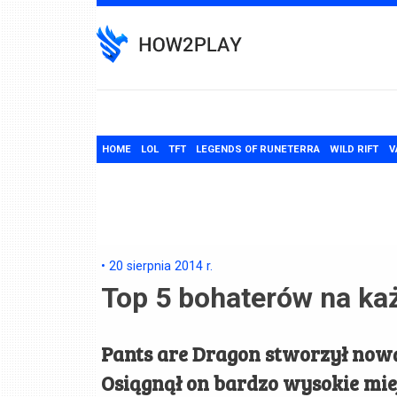
Skip
to
content
HOME
LOL
TFT
LEGENDS OF RUNETERRA
WILD RIFT
V
•
20 sierpnia 2014
r.
Top 5 bohaterów na każ
Pants are Dragon
stworzył nową
Osiągnął on bardzo wysokie miej