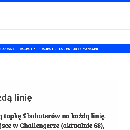
ALORANT
PROJECT F
PROJECT L
LOL ESPORTS MANAGER
dą linię
 topkę 5 bohaterów na każdą linię.
sce w Challengerze (aktualnie 68),