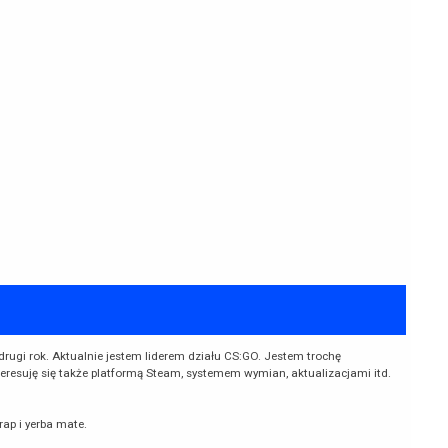
 drugi rok. Aktualnie jestem liderem działu CS:GO. Jestem trochę
teresuję się także platformą Steam, systemem wymian, aktualizacjami itd.
 rap i yerba mate.