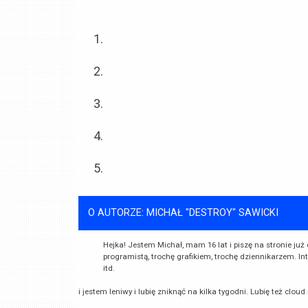
O AUTORZE: MICHAŁ "DESTROY" SAWICKI
Hejka! Jestem Michał, mam 16 lat i piszę na stronie już
programistą, trochę grafikiem, trochę dziennikarzem. In
itd.
i jestem leniwy i lubię zniknąć na kilka tygodni. Lubię też cloud