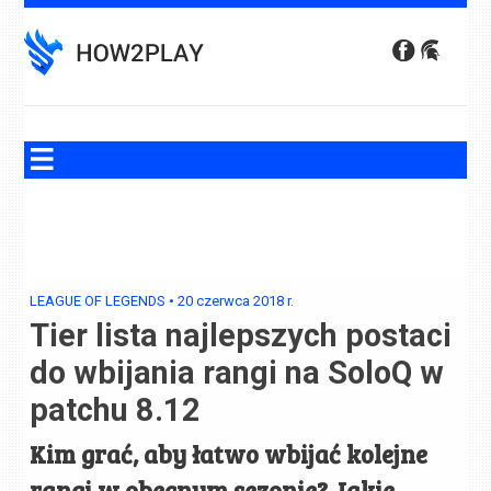
Skip
to
content
LEAGUE OF LEGENDS
•
20 czerwca 2018
r.
Tier lista najlepszych postaci
do wbijania rangi na SoloQ w
patchu 8.12
Kim grać, aby łatwo wbijać kolejne
rangi w obecnym sezonie? Jakie