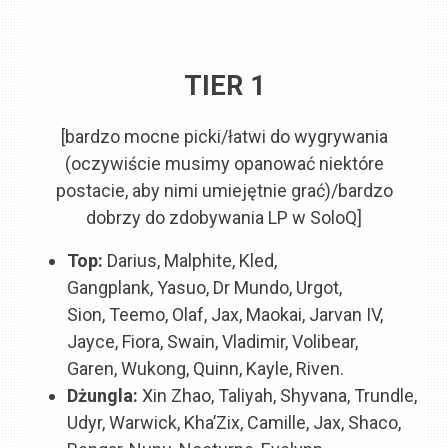
TIER 1
[bardzo mocne picki/łatwi do wygrywania
(oczywiście musimy opanować niektóre
postacie, aby nimi umiejętnie grać)/bardzo
dobrzy do zdobywania LP w SoloQ]
Top:
Darius, Malphite,
K
led,
Gangplank, Yasuo, Dr Mundo, Urgot,
Sion, Teemo, Olaf, Jax, Maokai, Jarvan IV,
Jayce, Fiora, Swain, Vladimir, Volibear,
Garen, Wukong, Quinn, Kayle, Riven.
Dżungla:
Xin Zhao, Taliyah, Shyvana, Trundle,
Udyr, Warwick, Kha’Zix, Camille, Jax, Shaco,