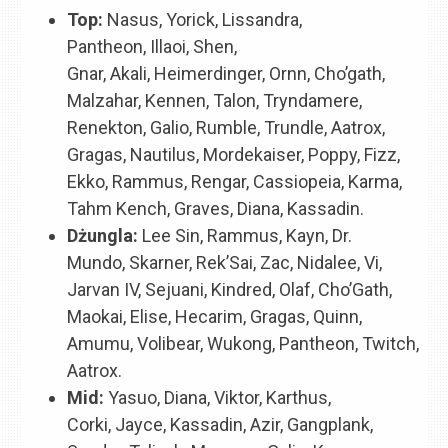
Top:
Nasus, Yorick, Lissandra,
Pantheon, Illaoi, Shen,
Gnar, Akali, Heimerdinger, Ornn, Cho’gath,
Malzahar, Kennen, Talon, Tryndamere,
Renekton, Galio, Rumble, Trundle, Aatrox,
Gragas, Nautilus, Mordekaiser, Poppy, Fizz,
Ekko, Rammus, Rengar, Cassiopeia, Karma,
Tahm Kench, Graves, Diana, Kassadin.
Dżungla
:
Lee Sin, Rammus, Kayn, Dr.
Mundo, Skarner, Rek’Sai, Zac, Nidalee, Vi,
Jarvan IV, Sejuani, Kindred, Olaf, Cho’Gath,
Maokai, Elise, Hecarim, Gragas, Quinn,
Amumu, Volibear, Wukong, Pantheon, Twitch,
Aatrox.
Mid:
Yasuo, Diana, Viktor, Karthus,
Corki, Jayce, Kassadin,
Azir
, Gangplank,