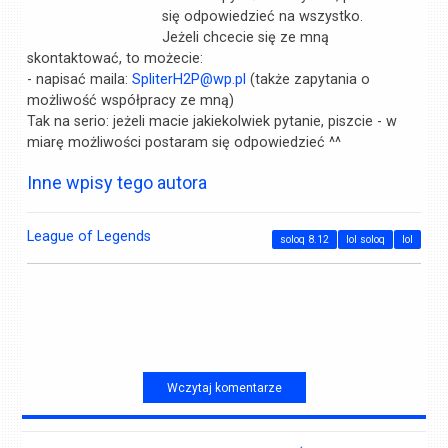
się odpowiedzieć na wszystko.
Jeżeli chcecie się ze mną
skontaktować, to możecie:
- napisać maila:
SpliterH2P@wp.pl
(także zapytania o
możliwość współpracy ze mną)
Tak na serio: jeżeli macie jakiekolwiek pytanie, piszcie - w
miarę możliwości postaram się odpowiedzieć ^^
Inne wpisy tego autora
League of Legends
soloq 8.12
lol soloq
lol
Wczytaj komentarze