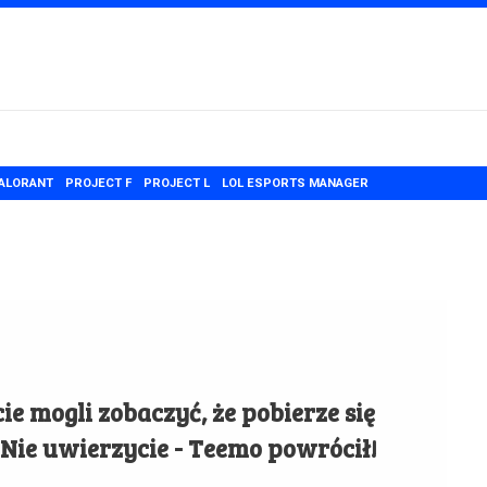
ALORANT
PROJECT F
PROJECT L
LOL ESPORTS MANAGER
cie mogli zobaczyć, że pobierze się
 Nie uwierzycie - Teemo powrócił!