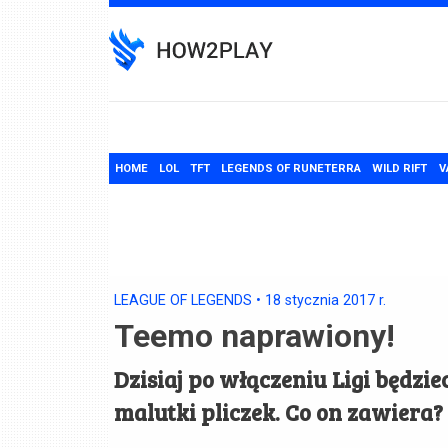
Skip
to
content
HOME
LOL
TFT
LEGENDS OF RUNETERRA
WILD RIFT
V
LEAGUE OF LEGENDS
•
18 stycznia 2017
r.
Teemo naprawiony!
Dzisiaj po włączeniu Ligi będzie
malutki pliczek. Co on zawiera?