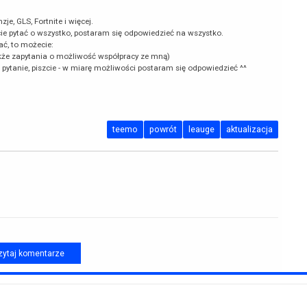
e, GLS, Fortnite i więcej.
cie pytać o wszystko, postaram się odpowiedzieć na wszystko.
ać, to możecie:
kże zapytania o możliwość współpracy ze mną)
k pytanie, piszcie - w miarę możliwości postaram się odpowiedzieć ^^
teemo
powrót
leauge
aktualizacja
ytaj komentarze